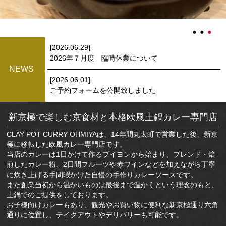
[2026.06.29]
2026年７月度 臨時休業について
NEWS
[2026.06.01]
ご予約フォームを公開致しました
新京極で楽しむ京食材と本格欧風土鍋カレー専門店
CLAY POT CURRY OHMIYAは、14年間丸太町で営業した後、新京
極に移転した欧風カレー専門店です。
当店のカレーは1日かけて作るブイヨンから始まり、ブレンド・焙
煎したカレー粉、2日間フルーツや赤ワインなどを加えながら丁寧
に炊き上げる手間暇かけた自慢の手作りカレーソースです。
また創業当初から温かいものは最後まで温かくという理念のもと、
土鍋でのご提供をしております。
お子様向けカレーもあり、観光やお買い物に便利な新京極通り六角
通りに位置し、テイクアウトやデリバリーも可能です。